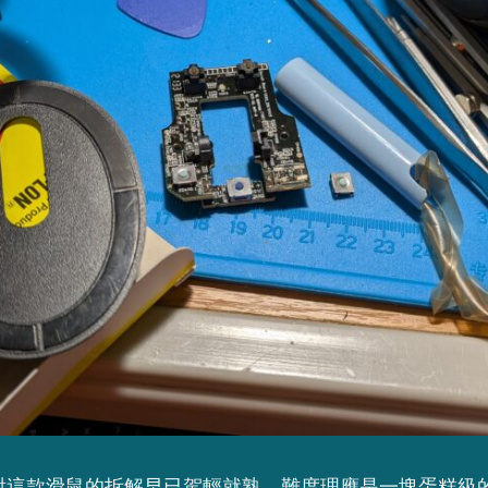
對這款滑鼠的拆解早已駕輕就熟，難度理應是一塊蛋糕級