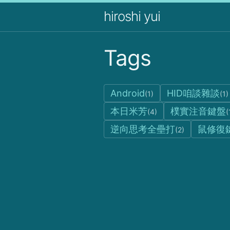
hiroshi yui
Tags
Android
HID咱談雜談
(1)
(1)
本日米芳
樸實注音鍵盤
(4)
(
逆向思考全壘打
鼠修復
(2)