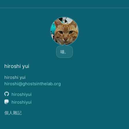
喵。
hiroshi yui
hiroshi yui
hiroshi@ghostsinthelab.org
hiroshiyui
hiroshiyui
個人雜記