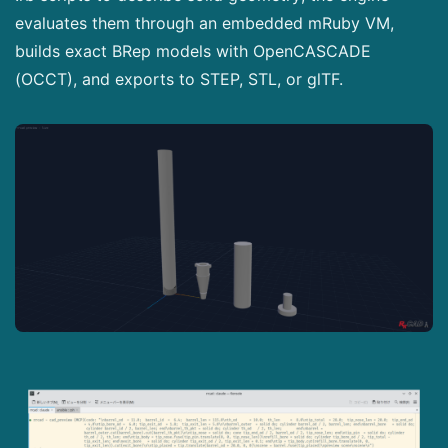
evaluates them through an embedded mRuby VM,
builds exact BRep models with OpenCASCADE
(OCCT), and exports to STEP, STL, or glTF.