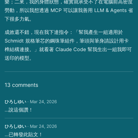
樂；二來，我的身體狀態，確實就承受不了在電腦前高密度
勞動，所以我想透過 MCP 可以讓我善用 LLM & Agents 省
下很多力氣。
成效還不錯，現在我下達指令：「幫我產生一組適用於
Schmidt 規格筆芯的鋼珠筆組件，筆頭與筆身請設計用卡
榫結構連接。」就看著 Claude Code 幫我生出一組我即可
送印的模型。
13 comments
ひろしゆい
·
Mar 24, 2026
…說這個讚！
ひろしゆい
·
Mar 24, 2026
…已轉發此貼文！