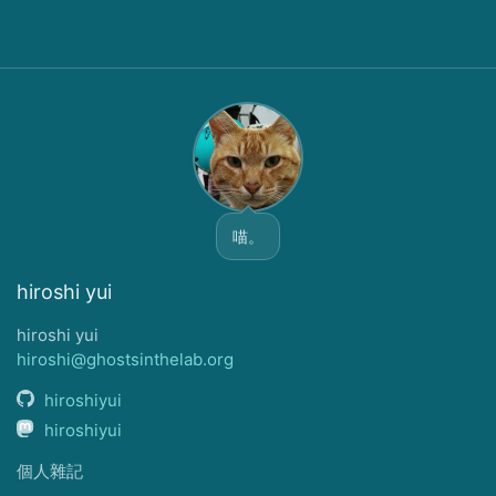
喵。
hiroshi yui
hiroshi yui
hiroshi@ghostsinthelab.org
hiroshiyui
hiroshiyui
個人雜記