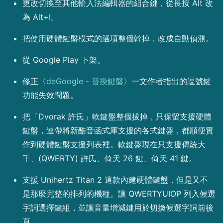
更改切換至其他輸入法編輯器的組合鍵，從長按 Alt 改
為 Alt+I。
把使用硬體鍵盤模式的選項整個幹掉，改成自動偵測。
從 Google Play 下架。
修正〈
deGoogle - 替換鍵盤
〉一文作者指出的逗號鍵
功能失效問題。
把「Dvorak 許氏」軟鍵盤整個拔掉，只保留支援硬體
鍵盤，連帶將新酷音函式庫支援的各式鍵盤，都順便實
作到硬體鍵盤支援列表裡。軟鍵盤現在只支援傳統大
千、(QWERTY) 許氏、倚天 26 鍵、倚天 41 鍵。
支援 Unihertz Titan 2 這款內建硬體鍵盤，但是又不
是那麼完整的排列的機種。讓 QWERTYUIOP 列入候選
字詞選擇鍵組，並讓音量增減鍵用於切換候選字詞前後
頁。