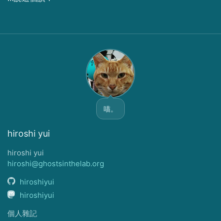
喵。
hiroshi yui
hiroshi yui
hiroshi@ghostsinthelab.org
hiroshiyui
hiroshiyui
個人雜記