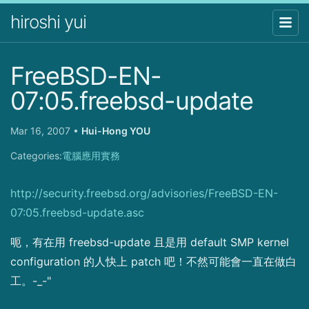
hiroshi yui
FreeBSD-EN-
07:05.freebsd-update
Mar 16, 2007
•
Hui-Hong YOU
Categories:
電腦應用實務
http://security.freebsd.org/advisories/FreeBSD-EN-
07:05.freebsd-update.asc
呃，有在用 freebsd-update 且是用 default SMP kernel
configuration 的人快上 patch 吧！不然可能會一直在做白
工。-_-"