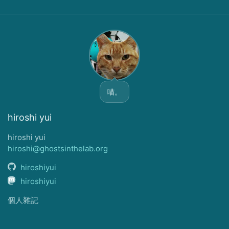
喵。
hiroshi yui
hiroshi yui
hiroshi@ghostsinthelab.org
hiroshiyui
hiroshiyui
個人雜記