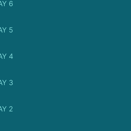
Y 6
Y 5
Y 4
Y 3
Y 2